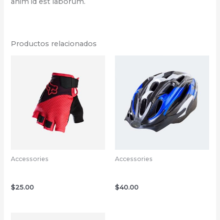
anim id est laborum.
Productos relacionados
Accessories
Accessories
Bicycle Gloves Red
Bicycle Helmet Blue
$
25.00
$
40.00