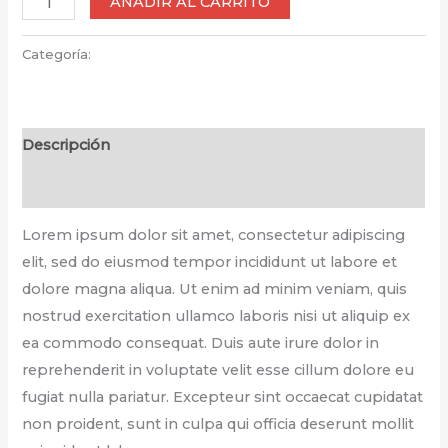
AÑADIR AL CARRITO
Helmet
Pink
Categoría:
Accessories
cantidad
Descripción
Valoraciones (0)
Lorem ipsum dolor sit amet, consectetur adipiscing
elit, sed do eiusmod tempor incididunt ut labore et
dolore magna aliqua. Ut enim ad minim veniam, quis
nostrud exercitation ullamco laboris nisi ut aliquip ex
ea commodo consequat. Duis aute irure dolor in
reprehenderit in voluptate velit esse cillum dolore eu
fugiat nulla pariatur. Excepteur sint occaecat cupidatat
non proident, sunt in culpa qui officia deserunt mollit